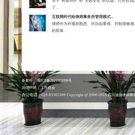
关于“有效辩护”和“无效变化”的话题，已经在
了...
互联网时代给律师事务所管理模式...
律师作为对规则熟悉、对自由重视、对制度敏感
的群体...
备案号： 蜀ICP备2021005096号
|
法律声明
工作机会
办公电话：028-85305599 Copyright @ 2006-2016
四川迪扬律师事