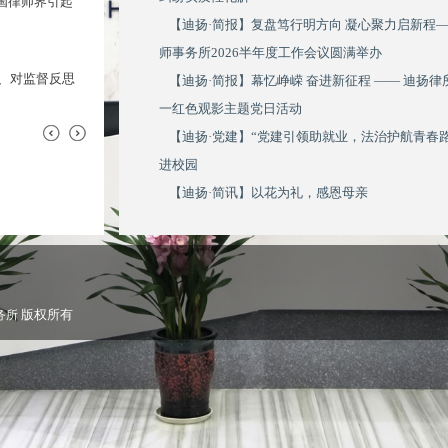
我国律师界引起
律师，是落实依法治国基本方略、建设社会主
【迪扬·简报】复盘笃行明方向 凝心聚力启新程
要力量...
师事务所2026半年度工作会议圆满举办
四川代表团赴深圳参加第十届中国...
、对监督反思
2018年1月6日至8日，由中华全国律师协会
【迪扬·简报】幕忆峥嵘 奋进新征程 —— 迪扬
协会承...
一红色观影主题党日活动
【迪扬·党建】“党建引领助就业，法治护航青春
进校园
【迪扬·简讯】以花为礼，感恩母亲
版权所有
务所