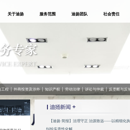
关于迪扬
服务范围
迪扬团队
社会责任
与工程
外商投资及涉外
知识产权
劳动法律
诉讼与仲裁
反垄断与反
【迪扬·简报】法理守正 治源致远——以精细化
让律师成为依法治省重要力量
纠纷实质性化解