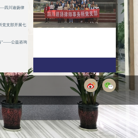
义法治国家的重
关于“有效辩护”和“无效变化”的话题，已
——四川迪扬律
了...
互联网时代给律师事务所管理模式...
主办，深圳市律师
律师作为对规则熟悉、对自由重视、对制度
律所党支部开展七
的群体...
路”——公益咨询
1
2
3
4