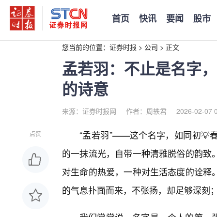
首页
快讯
要闻
股市
您当前的位置：
证券时报
>
公司
>
正文
孟若羽：不止是名字，
的诗意
来源：证券时报网
作者：周轶君
2026-02-07 
“孟若羽”——这个名字，如同初
点赞
的一抹流光，自带一种清雅脱俗的韵致
对生命的热爱，一种对生活态度的诠释
的气息扑面而来，不张扬，却足够深刻