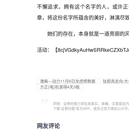
不懈追求。拥有这个名字的人，或许正
章，将这份名字所蕴含的美好，淋漓尽
她们的存在，本身就是一道亮丽的
活动：【
8cjVGdkyAuHwSRRkeCZXbTJ
潍柴—动力11月6日龙虎榜数据
钛厨具走向;大
方正{电}机录得4天3板
声明：证券时报力求信息真实、准确，文章提及内
下载“证券时报”官方APP，或关注官方微信公众
网友评论