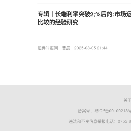
专辑丨长端利率突破2;%后的:市场
比较的经验研究
证券时报网
曹晨
2025-08-05 21:44
关
备案号：
粤ICP备09109218
违法和不良信息举报电话：0755-83