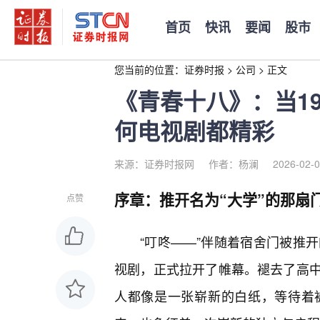
首页
快讯
要闻
股市
您当前的位置：
证券时报
>
公司
>
正文
《青春十八》：当1
何电视剧都精彩
来源：证券时报网
作者：杨澜
2026-02-0
序章：推开名为“大学”的那扇
点赞
“叮咚——”伴随着宿舍门被推
视剧，正式拉开了帷幕。褪去了高
人都像是一张崭新的白纸，等待着