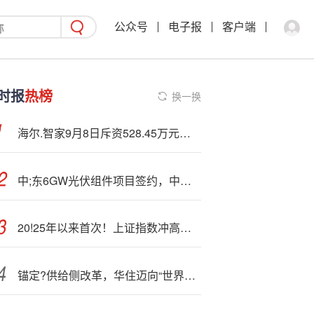
公众号
电子报
客户端
时报
热榜
换一换
海尔.智家9月8日斥资528.45万元回购20万股A股
中;东6GW光伏组件项目签约，中沙新能源合作迈上新台阶
20!25年以来首次！上证指数冲高回落，盘中一度突破4000点 ｜华宝3A日报（2025.10.28）
锚定?供给侧改革，华住迈向“世界之巅”