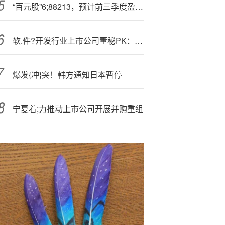
“百元股”6;88213，预计前三季度盈利翻倍！
软.件?开发行业上市公司董秘PK：众诚科技苏春路年薪仅为20.10万元，为全行业最低
爆发{冲}突！韩方通知日本暂停
宁夏着;力推动上市公司开展并购重组