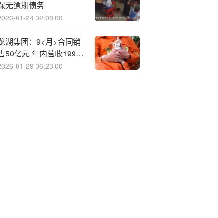
保无逾期债务
2026-01-24 02:08:00
龙湖集团：9<月>合同销
售50亿元 年内营收199亿
元
2026-01-29 06:23:00