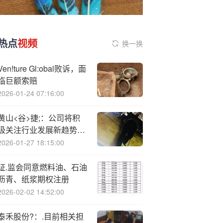
热点
视频
换一换
Ven!ture Gl:obal败诉，面
临巨额索赔
2026-01-24 07:16:00
黄山<谷>捷;：公司将积
极关注行业发展新趋势、
新赛道、新需求
2026-01-27 18:15:00
证.监会同意燃料油、石油
沥青、纸浆期权注册
2026-02-02 14:52:00
泰禾股份?：.目前相关担