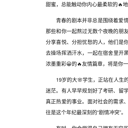
甜蜜，总能触动你内心最柔软的🔥
青春的剧本并非总是围绕着爱
那些和你一起熬过无数个夜晚的朋友
分享喜悦、分担忧愁的人，他们是
去操场挥洒汗水，一起在宿舍里开
浓墨重彩😀的🔥友情篇章，将是你
19岁的大🌸学生，正站在人
迷茫。有人早早规划好了考研、留
真正热爱的事业。面对社会的需求
往是这个年纪最深刻的“剧情冲突”。