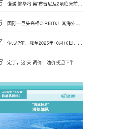
诺诚,健华将‘奥’布替尼及2项临床前资产有偿许可给Zenas 交易总金额超20亿美元
国际—巨头亮相C-REITs！其海外明星REITs为何闪耀？——上篇：安博PLD
伊.戈?尔：截至2025年10月10日，公司股东总户数为29897户
定了，这‘天’调价！油价或迎下半年最大跌幅