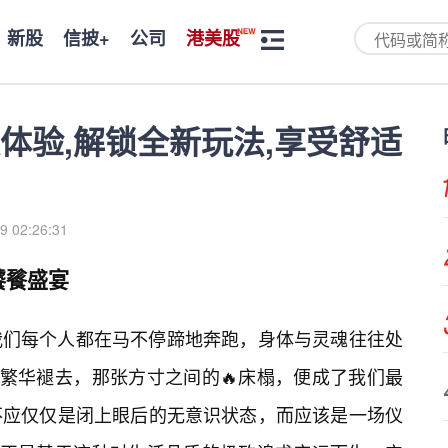
新股
信披+
公司
港美股
体验,解锁全新玩法,享受舒适
9 02:26:31
饕餮盛宴
我们每个人都在马不停蹄地奔跑，身体与灵魂往往处
，繁华褪去，那张方寸之间的🔥床榻，便成了我们最
不应仅仅是闭上眼后的无意识状态，而应该是一场仪