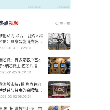
热点
视频
换一换
维他动力.联合—创始人赵
哲伦：具身智能消费级产
品的落地关键在于真正完
2026-01-31 13:28:31
成“产品交付”
瑞芯微：有多家客户基<
于>瑞芯微主;控芯片推出
接入AI大模型的AI玩具产
2026-01-25 04:01:31
品
欧洲股市持?稳 焦点转向
特朗普与普京的会晤和美
国CPI数据
2026-02-02 06:03:31
原;创 ‘拓’璞数控赴港上市