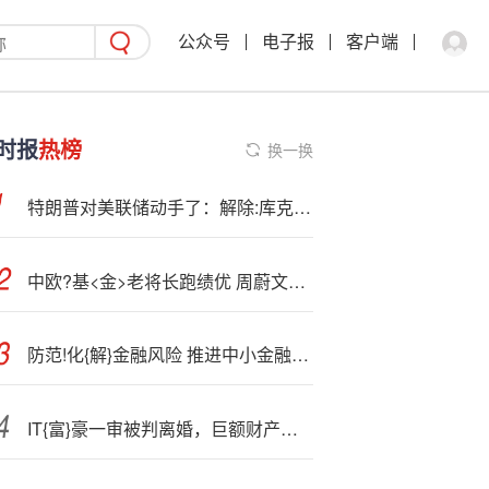
公众号
电子报
客户端
时报
热榜
换一换
特朗普对美联储动手了：解除:库克的理事职务，立即生效
中欧?基<金>老将长跑绩优 周蔚文在管超8年产品任职年化均超10%
防范!化{解}金融风险 推进中小金融机构转型发展
IT{富}豪一审被判离婚，巨额财产待分割！神州数码，最新公告！