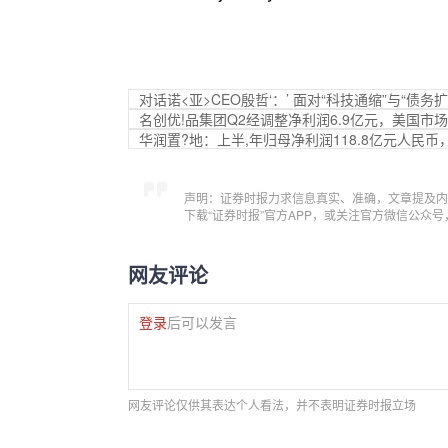
对话诺<亚>CEO殷哲‘：’ 面对“科技通缩”与“债务
名创优!品集团Q2经调整净利润6.9亿元，美国市
华润置?地：上半,年归母净利润118.8亿元人民币，
声明：证券时报力求信息真实、准确，文章提及内
下载“证券时报”官方APP，或关注官方微信公众
网友评论
登录
后可以发言
网友评论仅供其表达个人看法，并不表明证券时报立场