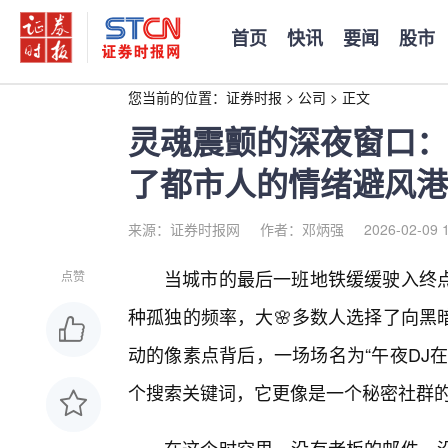
首页
快讯
要闻
股市
您当前的位置：
证券时报
>
公司
>
正文
灵魂震颤的深夜窗口：
了都市人的情绪避风港
来源：证券时报网
作者：邓炳强
2026-02-09 
当城市的最后一班地铁缓缓驶入终
点赞
种孤独的频率，大🌸多数人选择了向黑
动的像素点背后，一场场名为“午夜DJ
个搜索关键词，它更像是一个秘密社群