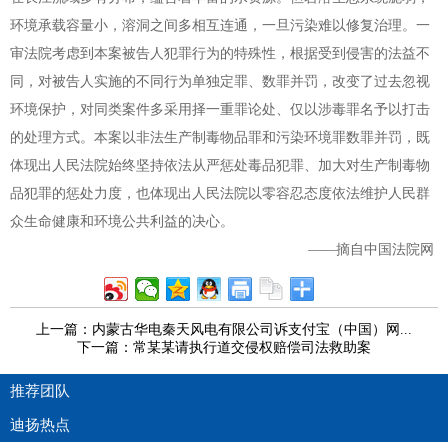
环境承载容量小，溶洞之间多相互连通，一旦污染难以修复治理。一
审法院考虑到本案被告人犯罪行为的特殊性，根据受到侵害的法益不
同，对被告人实施的不同行为单独定罪、数罪并罚，改变了过去忽视
环境保护，对同类案件多采用择一重罪论处、仅以涉毒罪名予以打击
的处理方式。本案以非法生产制毒物品罪和污染环境罪数罪并罚，既
体现出人民法院始终坚持依法从严惩处毒品犯罪、加大对生产制毒物
品犯罪的惩处力度，也体现出人民法院以零容忍态度依法维护人民群
众生命健康和环境公共利益的决心。
——摘自中国法院网
上一篇：内蒙古华电秦天风电有限公司诉支付宝（中国）网...
下一篇：常某某请执行道交侵权赔偿司法救助案
推荐团队
迪扬热点