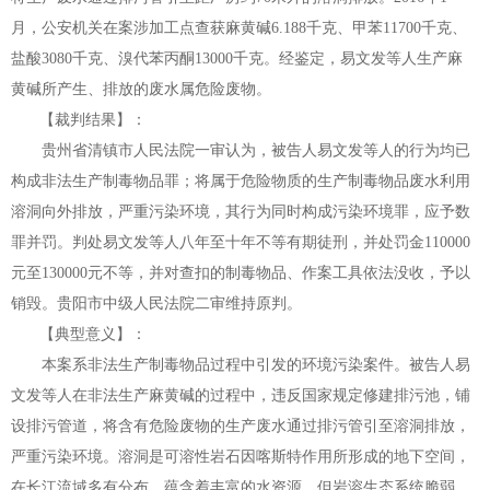
月，公安机关在案涉加工点查获麻黄碱6.188千克、甲苯11700千克、
盐酸3080千克、溴代苯丙酮13000千克。经鉴定，易文发等人生产麻
黄碱所产生、排放的废水属危险废物。
【裁判结果】：
贵州省清镇市人民法院一审认为，被告人易文发等人的行为均已
构成非法生产制毒物品罪；将属于危险物质的生产制毒物品废水利用
溶洞向外排放，严重污染环境，其行为同时构成污染环境罪，应予数
罪并罚。判处易文发等人八年至十年不等有期徒刑，并处罚金
110000
元至130000元不等，并对查扣的制毒物品、作案工具依法没收，予以
销毁。贵阳市中级人民法院二审维持原判。
【典型意义】：
本案系非法生产制毒物品过程中引发的环境污染案件。被告人易
文发等人在非法生产麻黄碱的过程中，违反国家规定修建排污池，铺
设排污管道，将含有危险废物的生产废水通过排污管引至溶洞排放，
严重污染环境。溶洞是可溶性岩石因喀斯特作用所形成的地下空间，
在长江流域多有分布，蕴含着丰富的水资源。但岩溶生态系统脆弱，